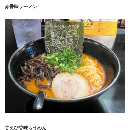
赤香味ラーメン
甘えび香味らうめん