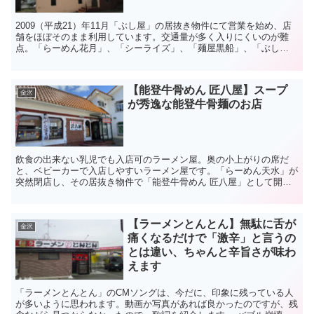
2009（平成21）年11月「ぶし屋」の居抜き物件にて営業を始め、店
舗をほぼそのまま利用しています。交通量が多く入りにくいのが難
点。「らーめん花月」、「シーライズ」、「麺屋黒船」、「ぶし
や」、としょっちゅう店舗が変わっています。交差点の近く...
【能登牛骨めん 匠八屋】スープ
金沢
が秀逸な能登牛骨麺のお店
飲食の出来ない乳児でも入店可のラーメン屋。奥の小上がりの席だ
と、ベビーカーで入店しやすいラーメン屋です。「らーめん天水」が
突然閉店し、その居抜き物件で「能登牛骨めん 匠八屋」として開店
しました。 「能登牛骨めん 匠八屋」と...
【ラーメンとんとん】無駄に舌が
金沢
痛くなるだけで「激辛」と言うの
とは違い、ちゃんと辛旨さが味わ
えます
「ラーメンとんとん」のCMソングは、今だに、印象に残っている人
が多いように思われます。動画か写真があれば良かったのですが、残