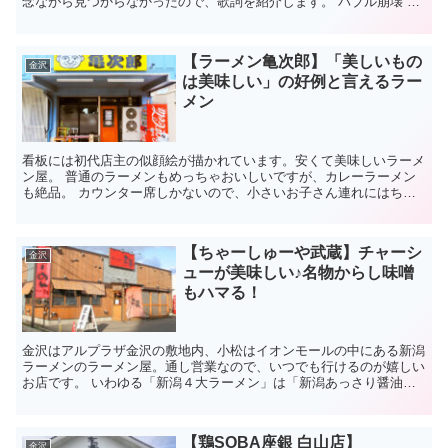
念ながら見つからなかったので、歌詞を紹介します。 バブル崩壊 庶
民の味方だ 目を覚ますんだ チャイナドレスが今...
【ラーメン亀次郎】「美しいもの
金沢
は美味しい」の好例と言えるラー
メン
看板には初代店主の似顔絵が描かれています。安くて美味しいラーメ
ン屋。 普通のラーメンもめっちゃおいしいですが、カレーラーメン
も絶品。 カウンター席しかないので、小さいお子さん連れにはちょ
っとキビシイかも。 「ラーメン亀次郎」とは 「亀甲...
【ちゃーしゅーや武蔵】チャーシ
金沢
ューが美味しい♪名物からし味噌
もハマる！
金沢はアルプラザ金沢の敷地内、小松はイオンモールの中にある新潟
ラーメンのラーメン屋。通し営業なので、いつでも行けるのが嬉しい
お店です。 いわゆる「新潟４大ラーメン」は「新潟あっさり醤油」
「新潟濃厚味噌」「燕三条背脂」「長岡生姜醤油」ですが...
【鶏SOBA座銀 白山店】
金沢