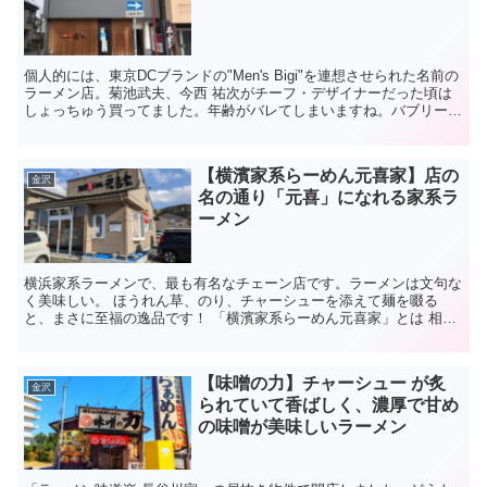
個人的には、東京DCブランドの"Men's Bigi"を連想させられた名前の
ラーメン店。菊池武夫、今西 祐次がチーフ・デザイナーだった頃は
しょっちゅう買ってました。年齢がバレてしまいますね。バブリーな
時代でしたが、この店の店主も似た年齢なの...
【横濱家系らーめん元喜家】店の
金沢
名の通り「元喜」になれる家系ラ
ーメン
横浜家系ラーメンで、最も有名なチェーン店です。ラーメンは文句な
く美味しい。 ほうれん草、のり、チャーシューを添えて麺を啜る
と、まさに至福の逸品です！ 「横濱家系らーめん元喜家」とは 相鉄
本線「上星川駅」ほど近い「寿々㐂家」という超人気...
【味噌の力】チャーシュー が炙
金沢
られていて香ばしく、濃厚で甘め
の味噌が美味しいラーメン