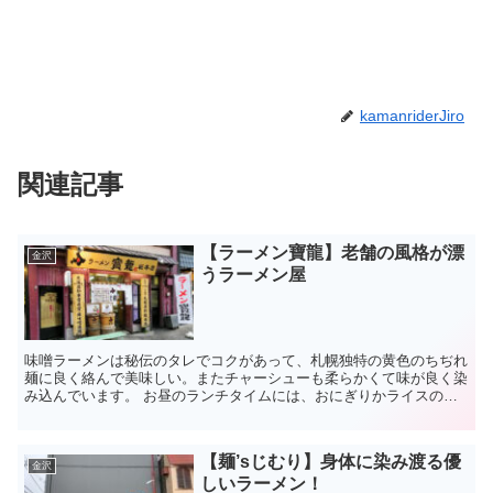
kamanriderJiro
関連記事
【ラーメン寶龍】老舗の風格が漂
金沢
うラーメン屋
味噌ラーメンは秘伝のタレでコクがあって、札幌独特の黄色のちぢれ
麺に良く絡んで美味しい。またチャーシューも柔らかくて味が良く染
み込んでいます。 お昼のランチタイムには、おにぎりかライスのい
ずれかが無料で食べ放題です。一品メニューも豊富なので...
【麺’sじむり】身体に染み渡る優
金沢
しいラーメン！