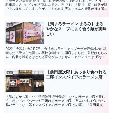
「ラーメン味道楽 長谷川家」の居抜き物件で開店しました。どうも
駐車場に入りにくいのが気になるところです。「長谷川家」は床が脂
でヌルヌルしていましたが、こちらのお店はちゃんと掃除が行き届い
ていました。石川の炒め野菜も美味しく、満足のいく一杯が...
【鶏まろラーメン まろみ】まろ
金沢
やかなス－プによく合う麺が美味
しい
2022（令和4）年2月7日、金沢市八日市、アルプラザ金沢敷地内に移
転した「天ぷら七福」の居抜き物件にて開店しました。外観はもちろ
ん、内装も以前とほとんど変化がありません。カウンターは1席ずつ
パーテーションで仕切られていて、コロナ前と対応の...
【前田慶次郎】あっさり食べれる
金沢
二郎インスパイアのラーメン店
「気むずかし家」や「信濃神麺 烈士洵名」などのラーメン店と同じ
く、ボンドオブハーツが手掛けるラーメン店。 呑んだ後の〆に食べ
易いライトな二郎インスパイアのラーメン店 との事。 「前田慶次
郎」とは 山盛り野菜の「慶次郎」、ボリュームを...