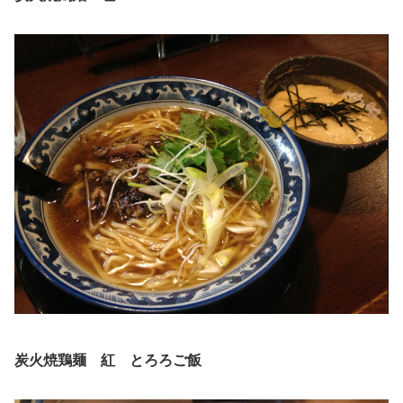
炭火焼鶏麺
紅 とろろご飯