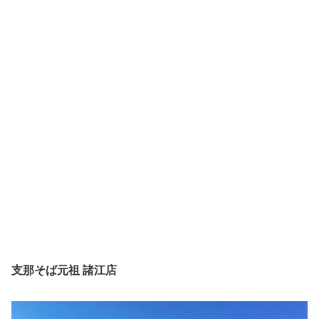
支那そば元祖 諸江店