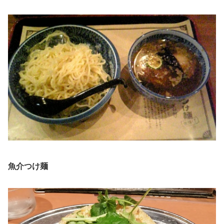
魚介つけ麺